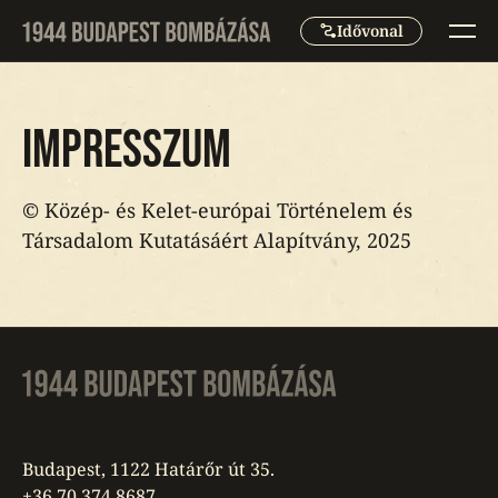
conversion_path
Idővonal
Impresszum
© Közép- és Kelet-európai Történelem és
Társadalom Kutatásáért Alapítvány, 2025
Budapest, 1122 Határőr út 35.
+36 70 374 8687