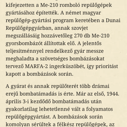
kifejezetten a Me-210 romboló repülőgépek
gyártásához építették. A német magyar
repülőgép-gyártási program keretében a Dunai
Repülőgépgyárban, annak szovjet
megszállásáig hozzávetőleg 270 db Me-210
gyorsbombázót állítottak elő. A jelentős
teljesítménnyel rendelkező gyár messze
meghaladta a szövetséges bombázásokat
tervező MARFA-2 ingerküszöbét, így prioritást
kapott a bombázások során.
A gyárat és annak repülőterét több drámai
erejű bombatámadás is érte. Már az első, 1944.
április 3-i kezdődő bombatámadás után
gyakorlatilag lehetetlenné vált a folyamatos
repülőgépgyártást. A bombázások során
komolyan sérültek a félkész repülőgépek, az