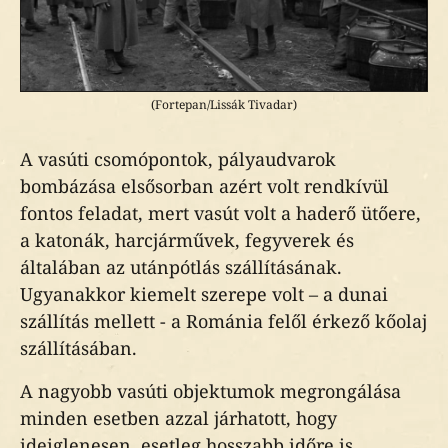
(Fortepan/Lissák Tivadar)
A vasúti csomópontok, pályaudvarok
bombázása elsősorban azért volt rendkívül
fontos feladat, mert vasút volt a haderő ütőere,
a katonák, harcjárművek, fegyverek és
általában az utánpótlás szállításának.
Ugyanakkor kiemelt szerepe volt – a dunai
szállítás mellett - a Románia felől érkező kőolaj
szállításában.
A nagyobb vasúti objektumok megrongálása
minden esetben azzal járhatott, hogy
ideiglenesen, esetleg hosszabb időre is