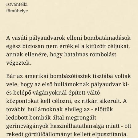
Istvántelki
főműhelye
A vasúti pályaudvarok elleni bombatámadások
egész biztosan nem érték el a kitűzött céljukat,
annak ellenére, hogy hatalmas rombolást
végeztek.
Bár az amerikai bombázótisztek tisztába voltak
vele, hogy az első hullámoknak pályaudvar ki-
és belépő vágányoknál épített váltó
központokat kell célozni, ez ritkán sikerült. A
további hullámoknak elvileg az - előttük
ledobott bombák által megrongált
gerincvágányok használhatatlansága miatt - ott
rekedt gördülőállományt kellett elpusztítania.