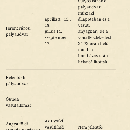
Súlyos károk a
pályaudvar
műszaki
április 3., 13.,
állapotában és a
18.
vasúti
Ferencvárosi
július 14.
anyagban, de a
pályaudvar
szeptember
vonatközlekedést
17.
24-72 órán belül
minden
bombázás után
helyreállították
Kelenföldi
pályaudvar
Óbuda
vasútállomás
Az Északi
Angyalföldi
vasúti híd
Nem jelentős
(Magdolnavárosi)