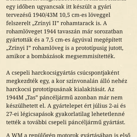
egy időben ugyancsak itt készült a gyári
tervezésű 1940/43M 10,5 cm-es löveggel
felszerelt „Zrínyi II” rohamtarack is. A
rohamlöveget 1944 tavaszán már sorozatban
gyártották és a 7,5 cm-es ágyúval megépített
„Zrínyi I” rohamlöveg is a prototípusig jutott,
amikor a bombázások megsemmisítették.
A csepeli harckocsigyártás csúcspontjaként
megkezdték egy, a kor színvonalán álló nehéz
harckocsi prototípusának kialakítását. Az
1944M „Tas” páncéljármű azonban már nem
készülhetett el. A gyártelepet ért július 2-ai és
27-ei légicsapások gyakorlatilag lehetetlenné
tették a további csepeli páncéljármű gyártást.
A WM a repülőgép motorok gyártásában is első