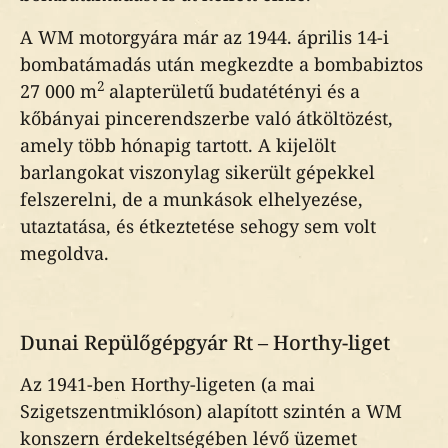
A WM motorgyára már az 1944. április 14-i
bombatámadás után megkezdte a bombabiztos
2
27 000 m
alapterületű budatétényi és a
kőbányai pincerendszerbe való átköltözést,
amely több hónapig tartott. A kijelölt
barlangokat viszonylag sikerült gépekkel
felszerelni, de a munkások elhelyezése,
utaztatása, és étkeztetése sehogy sem volt
megoldva.
Dunai Repülőgépgyár Rt – Horthy-liget
Az 1941-ben Horthy-ligeten (a mai
Szigetszentmiklóson) alapított szintén a WM
konszern érdekeltségében lévő üzemet