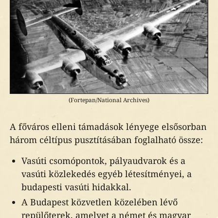
Június 30.
közepén
A felderítési adatok szerint
JU-88
kiemelten rombolandó hadiipari
A repeszbombák
célok
Július 2.
Légvédelmi riadó alatti magatartás
Dornier Do-217
A gyújtóbombák
Július 14.
Mentés a romok alól
A világító- célmegjelölő bombák
Július 27.
Óvóhelyek építése, típusai
(Fortepan/National Archives)
A bombavetés módszerei és a
Július 30.
Romeltakarítás
A főváros elleni támadások lényege elsősorban
bombázások menete
három céltípus pusztításában foglalható össze:
Augusztus 9.
Zimándi Pius István 1944
Vasúti csomópontok, pályaudvarok és a
vasúti közlekedés egyéb létesítményei, a
Szeptember 5.
budapesti vasúti hidakkal.
A Budapest közvetlen közelében lévő
Szeptember 17.
repülőterek, amelyet a német és magyar