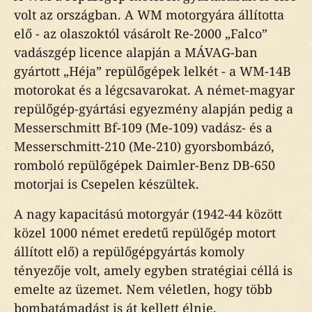
volt az országban. A WM motorgyára állította
elő - az olaszoktól vásárolt Re-2000 „Falco”
vadászgép licence alapján a MÁVAG-ban
gyártott „Héja” repülőgépek lelkét - a WM-14B
motorokat és a légcsavarokat. A német-magyar
repülőgép-gyártási egyezmény alapján pedig a
Messerschmitt Bf-109 (Me-109) vadász- és a
Messerschmitt-210 (Me-210) gyorsbombázó,
romboló repülőgépek Daimler-Benz DB-650
motorjai is Csepelen készültek.
A nagy kapacitású motorgyár (1942-44 között
közel 1000 német eredetű repülőgép motort
állított elő) a repülőgépgyártás komoly
tényezője volt, amely egyben stratégiai céllá is
emelte az üzemet. Nem véletlen, hogy több
bombatámadást is át kellett élnie.