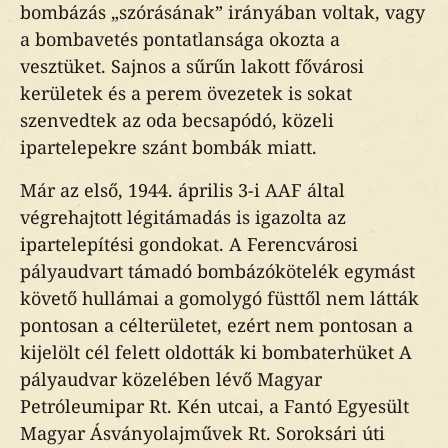
bombázás „szórásának” irányában voltak, vagy
a bombavetés pontatlansága okozta a
vesztüket. Sajnos a sűrűn lakott fővárosi
kerületek és a perem övezetek is sokat
szenvedtek az oda becsapódó, közeli
ipartelepekre szánt bombák miatt.
Már az első, 1944. április 3-i AAF által
végrehajtott légitámadás is igazolta az
ipartelepítési gondokat. A Ferencvárosi
pályaudvart támadó bombázókötelék egymást
követő hullámai a gomolygó füsttől nem látták
pontosan a célterületet, ezért nem pontosan a
kijelölt cél felett oldották ki bombaterhüket A
pályaudvar közelében lévő Magyar
Petróleumipar Rt. Kén utcai, a Fantó Egyesült
Magyar Ásványolajművek Rt. Soroksári úti