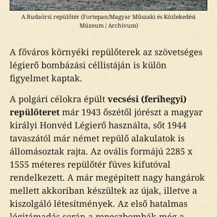
A Budaörsi repülőtér (Fortepan/Magyar Műszaki és Közlekedési
Múzeum / Archívum)
A főváros környéki repülőterek az szövetséges
légierő bombázási céllistáján is külön
figyelmet kaptak.
A polgári célokra épült
vecsési (ferihegyi)
repülőteret
már 1943 őszétől jórészt a magyar
királyi Honvéd Légierő használta, sőt 1944
tavaszától már német repülő alakulatok is
állomásoztak rajta. Az ovális formájú 2285 x
1555 méteres repülőtér füves kifutóval
rendelkezett. A már megépített nagy hangárok
mellett akkoriban készültek az újak, illetve a
kiszolgáló létesítmények. Az első hatalmas
légitámadás során a repeszbombák még a