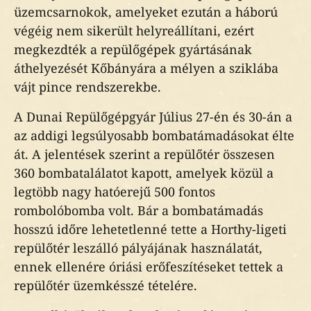
üzemcsarnokok, amelyeket ezután a háború
végéig nem sikerült helyreállítani, ezért
megkezdték a repülőgépek gyártásának
áthelyezését Kőbányára a mélyen a sziklába
vájt pince rendszerekbe.
A Dunai Repülőgépgyár Július 27-én és 30-án a
az addigi legsúlyosabb bombatámadásokat élte
át. A jelentések szerint a repülőtér összesen
360 bombatalálatot kapott, amelyek közül a
legtöbb nagy hatóerejű 500 fontos
rombolóbomba volt. Bár a bombatámadás
hosszú időre lehetetlenné tette a Horthy-ligeti
repülőtér leszálló pályájának használatát,
ennek ellenére óriási erőfeszítéseket tettek a
repülőtér üzemkésszé tételére.