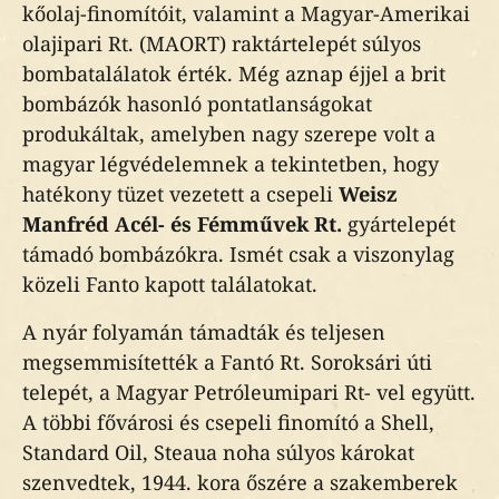
kőolaj-finomítóit, valamint a Magyar-Amerikai
olajipari Rt. (MAORT) raktártelepét súlyos
bombatalálatok érték. Még aznap éjjel a brit
bombázók hasonló pontatlanságokat
produkáltak, amelyben nagy szerepe volt a
magyar légvédelemnek a tekintetben, hogy
hatékony tüzet vezetett a csepeli
Weisz
Manfréd Acél- és Fémművek Rt.
gyártelepét
támadó bombázókra. Ismét csak a viszonylag
közeli Fanto kapott találatokat.
A nyár folyamán támadták és teljesen
megsemmisítették a Fantó Rt. Soroksári úti
telepét, a Magyar Petróleumipari Rt- vel együtt.
A többi fővárosi és csepeli finomító a Shell,
Standard Oil, Steaua noha súlyos károkat
szenvedtek, 1944. kora őszére a szakemberek