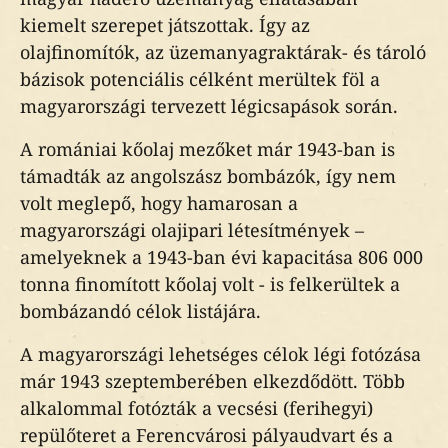
kiemelt szerepet játszottak. Így az
olajfinomítók, az üzemanyagraktárak- és tároló
bázisok potenciális célként merültek föl a
magyarországi tervezett légicsapások során.
A romániai kőolaj mezőket már 1943-ban is
támadták az angolszász bombázók, így nem
volt meglepő, hogy hamarosan a
magyarországi olajipari létesítmények –
amelyeknek a 1943-ban évi kapacitása 806 000
tonna finomított kőolaj volt - is felkerültek a
bombázandó célok listájára.
A magyarországi lehetséges célok légi fotózása
már 1943 szeptemberében elkezdődött. Több
alkalommal fotózták a vecsési (ferihegyi)
repülőteret a Ferencvárosi pályaudvart és a