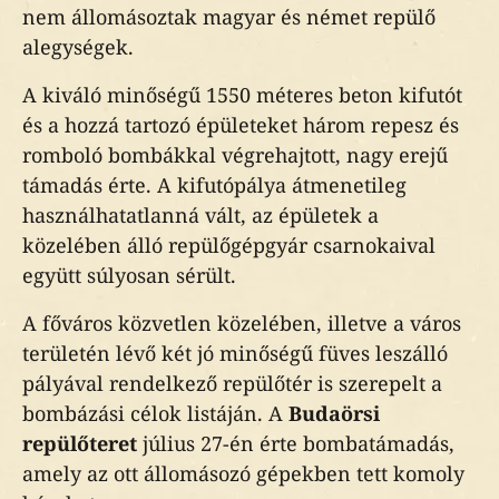
nem állomásoztak magyar és német repülő
alegységek.
A kiváló minőségű 1550 méteres beton kifutót
és a hozzá tartozó épületeket három repesz és
romboló bombákkal végrehajtott, nagy erejű
támadás érte. A kifutópálya átmenetileg
használhatatlanná vált, az épületek a
közelében álló repülőgépgyár csarnokaival
együtt súlyosan sérült.
A főváros közvetlen közelében, illetve a város
területén lévő két jó minőségű füves leszálló
pályával rendelkező repülőtér is szerepelt a
bombázási célok listáján. A
Budaörsi
repülőteret
július 27-én érte bombatámadás,
amely az ott állomásozó gépekben tett komoly