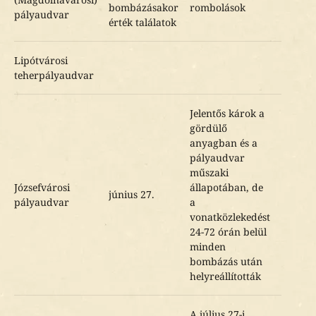
bombázásakor
rombolások
pályaudvar
érték találatok
Lipótvárosi
teherpályaudvar
Jelentős károk a
gördülő
anyagban és a
pályaudvar
műszaki
Józsefvárosi
állapotában, de
június 27.
pályaudvar
a
vonatközlekedést
24-72 órán belül
minden
bombázás után
helyreállították
A július 27-i