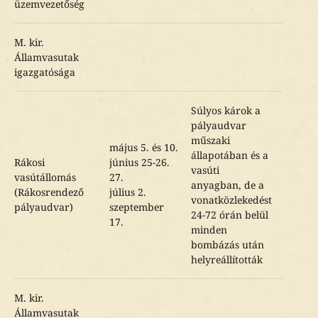
üzemvezetőség
M. kir.
Államvasutak
igazgatósága
Súlyos károk a
pályaudvar
műszaki
május 5. és 10.
állapotában és a
Rákosi
június 25-26.
vasúti
vasútállomás
27.
anyagban, de a
(Rákosrendező
július 2.
vonatközlekedést
pályaudvar)
szeptember
24-72 órán belül
17.
minden
bombázás után
helyreállították
M. kir.
Államvasutak