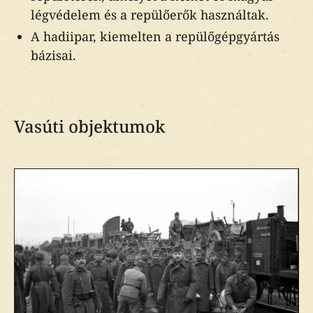
légvédelem és a repülőerők használtak.
Szeptember 18.
A hadiipar, kiemelten a repülőgépgyártás
bázisai.
Szeptember 20.
Vasúti objektumok