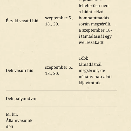
feltehetően nem
a hidat célzó
szeptember 5.,
bombatámadás
Északi vasúti híd
18., 20.
során megsérült,
a szeptember 18-
i támadásnál egy
íve leszakadt
Több
támadásnál
szeptember 5.,
Déli vasúti híd
megsérült, de
18., 20.
néhány nap alatt
kijavították
Déli pályaudvar
M. kir.
Államvasutak
déli