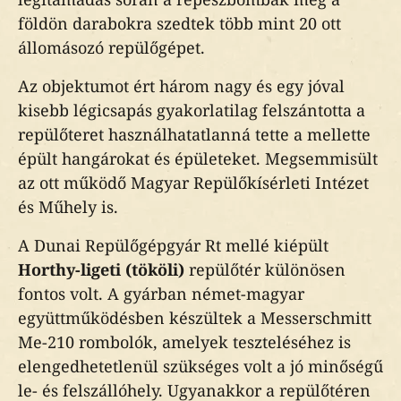
földön darabokra szedtek több mint 20 ott
állomásozó repülőgépet.
Az objektumot ért három nagy és egy jóval
kisebb légicsapás gyakorlatilag felszántotta a
repülőteret használhatatlanná tette a mellette
épült hangárokat és épületeket. Megsemmisült
az ott működő Magyar Repülőkísérleti Intézet
és Műhely is.
A Dunai Repülőgépgyár Rt mellé kiépült
Horthy-ligeti (tököli)
repülőtér különösen
fontos volt. A gyárban német-magyar
együttműködésben készültek a Messerschmitt
Me-210 rombolók, amelyek teszteléséhez is
elengedhetetlenül szükséges volt a jó minőségű
le- és felszállóhely. Ugyanakkor a repülőtéren