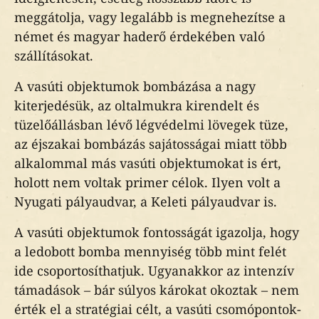
meggátolja, vagy legalább is megnehezítse a
német és magyar haderő érdekében való
szállításokat.
A vasúti objektumok bombázása a nagy
kiterjedésük, az oltalmukra kirendelt és
tüzelőállásban lévő légvédelmi lövegek tüze,
az éjszakai bombázás sajátosságai miatt több
alkalommal más vasúti objektumokat is ért,
holott nem voltak primer célok. Ilyen volt a
Nyugati pályaudvar, a Keleti pályaudvar is.
A vasúti objektumok fontosságát igazolja, hogy
a ledobott bomba mennyiség több mint felét
ide csoportosíthatjuk. Ugyanakkor az intenzív
támadások – bár súlyos károkat okoztak – nem
érték el a stratégiai célt, a vasúti csomópontok-