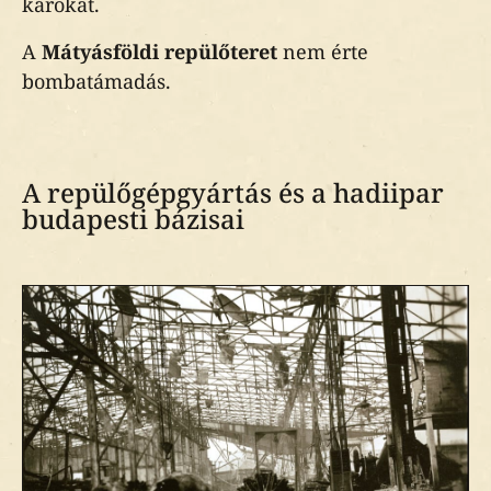
károkat.
A
Mátyásföldi repülőteret
nem érte
bombatámadás.
A repülőgépgyártás és a hadiipar
budapesti bázisai