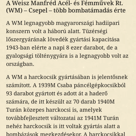
A Weisz Manfréd Acél- és Fémművek Rt.
(WM) – Csepel – több bombatámadás érte
A WM legnagyobb magyarországi hadiipari
konszern volt a háború alatt. Tüzérségi
lőszergyárának lövedék gyártási kapacitása
1943-ban elérte a napi 8 ezer darabot, de a
gyalogsági tölténygyára is a legnagyobb volt az
országban.
A WM a harckocsik gyártásában is jelentősnek
számított. A 1939M Csaba páncélgépkocsikból
93 darabot gyártott és adott át a haderő
számára, de itt készült az 70 darab 1940M
Turán közepes harckocsi is, amelyek
továbbfejlesztett változatai az 1941M Turán
nehéz harckocsik is itt voltak gyártás alatt a
bombázások megkezdésekor. A harckocsikkal