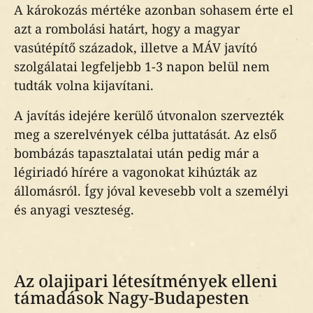
A károkozás mértéke azonban sohasem érte el
azt a rombolási határt, hogy a magyar
vasútépítő századok, illetve a MÁV javító
szolgálatai legfeljebb 1-3 napon belül nem
tudták volna kijavítani.
A javítás idejére kerülő útvonalon szervezték
meg a szerelvények célba juttatását. Az első
bombázás tapasztalatai után pedig már a
légiriadó hírére a vagonokat kihúzták az
állomásról. Így jóval kevesebb volt a személyi
és anyagi veszteség.
Az olajipari létesítmények elleni
támadások Nagy-Budapesten