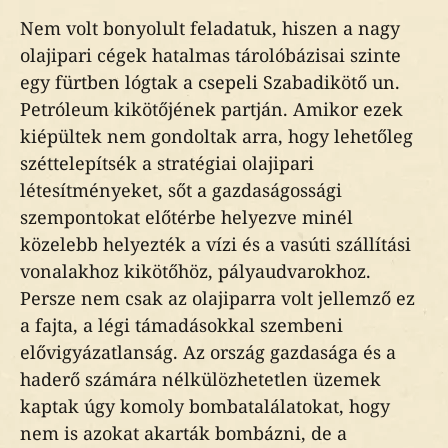
Nem volt bonyolult feladatuk, hiszen a nagy
olajipari cégek hatalmas tárolóbázisai szinte
egy fürtben lógtak a csepeli Szabadikötő un.
Petróleum kikötőjének partján. Amikor ezek
kiépültek nem gondoltak arra, hogy lehetőleg
széttelepítsék a stratégiai olajipari
létesítményeket, sőt a gazdaságossági
szempontokat előtérbe helyezve minél
közelebb helyezték a vízi és a vasúti szállítási
vonalakhoz kikötőhöz, pályaudvarokhoz.
Persze nem csak az olajiparra volt jellemző ez
a fajta, a légi támadásokkal szembeni
elővigyázatlanság. Az ország gazdasága és a
haderő számára nélkülözhetetlen üzemek
kaptak úgy komoly bombatalálatokat, hogy
nem is azokat akarták bombázni, de a