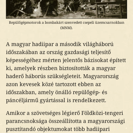
Repülőgépmotorok a bombakárt szenvedett csepeli üzemcsarnokban
(MNM).
A magyar hadiipar a második világháború
időszakában az ország gazdasági teljesítő
képességéhez mérten jelentős bázisokat épített
ki, amelyek részben biztosították a magyar
haderő háborús szükségleteit. Magyarország
azon kevesek közé tartozott ebben az
időszakban, amely önálló repülőgép- és
páncéljármű gyártással is rendelkezett.
Amikor a szövetséges légierő Földközi-tengeri
parancsnoksága összeállította a magyarországi
pusztítandó objektumokat több hadiipari