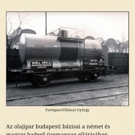
Fortepan/Villányi György
Az olajipar budapesti bázisai a német és
magyar haderő üzemanyag ellátásában